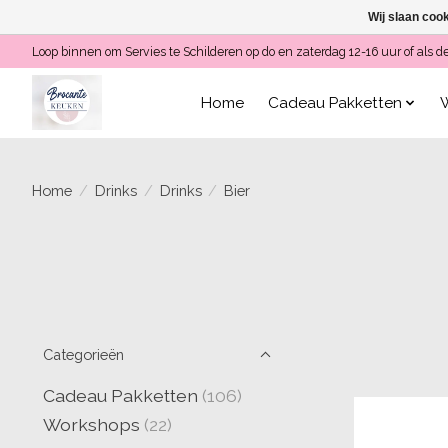
Wij slaan coo
Loop binnen om Servies te Schilderen op do en zaterdag 12-16 uur of a
Home
Cadeau Pakketten
Home
/
Drinks
/
Drinks
/
Bier
Categorieën
Cadeau Pakketten
(106)
Workshops
(22)