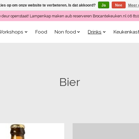
kies op om onze website te verbeteren. Is dat akkoord?
Ja
Nee
Meer 
ls de deur openstaat! Lampenkap maken aub reserveren Brocantekeuken.nl 06 81
Workshops
Food
Non food
Drinks
Keukenkas
Bier