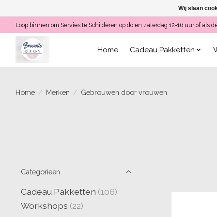
Wij slaan coo
Loop binnen om Servies te Schilderen op do en zaterdag 12-16 uur of a
Home
Cadeau Pakketten
Home
/
Merken
/
Gebrouwen door vrouwen
Categorieën
Cadeau Pakketten
(106)
Workshops
(22)