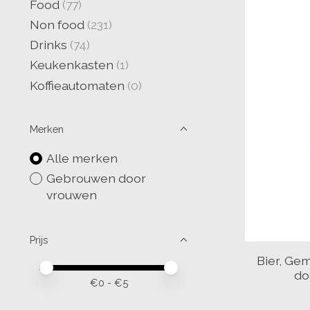
Food
(77)
Non food
(231)
Drinks
(74)
Keukenkasten
(1)
Koffieautomaten
(0)
Merken
Alle merken
Gebrouwen door
vrouwen
Prijs
Bier, Ge
Minimale prijswaarde
Price maximum value
do
€
0
- €
5