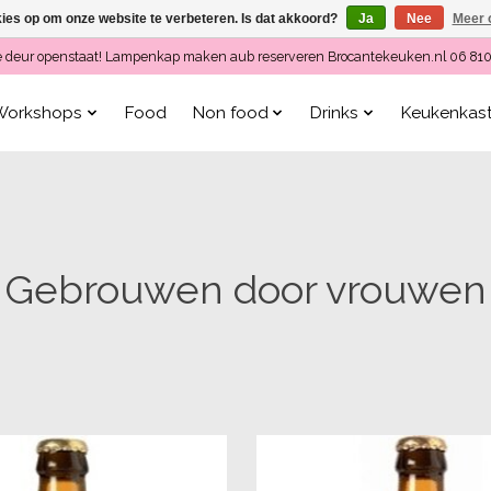
kies op om onze website te verbeteren. Is dat akkoord?
Ja
Nee
Meer 
ls de deur openstaat! Lampenkap maken aub reserveren Brocantekeuken.nl 06 81
Workshops
Food
Non food
Drinks
Keukenkas
Gebrouwen door vrouwen