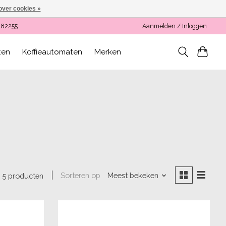
over cookies »
082255
Aanmelden / Inloggen
ten
Koffieautomaten
Merken
Sorteren op
Meest bekeken
5 producten