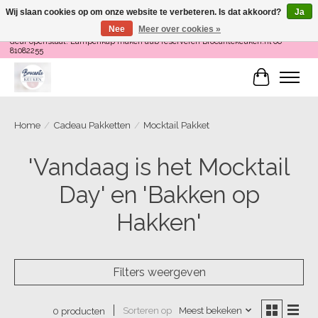
Wij slaan cookies op om onze website te verbeteren. Is dat akkoord?
Ja
Nee
Meer over cookies »
Loop binnen om Servies te Schilderen op do en zaterdag 12-16 uur of als de
deur openstaat! Lampenkap maken aub reserveren Brocantekeuken.nl 06
81082255
Winkelwa
Home
/
Cadeau Pakketten
/
Mocktail Pakket
'Vandaag is het Mocktail
Day' en 'Bakken op
Hakken'
Filters weergeven
Sorteren op
Meest bekeken
0 producten