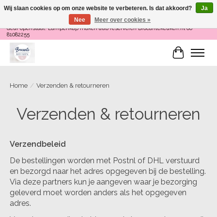
Wij slaan cookies op om onze website te verbeteren. Is dat akkoord?
Ja
Nee
Meer over cookies »
Loop binnen om Servies te Schilderen op do en zaterdag 12-16 uur of als de
deur openstaat! Lampenkap maken aub reserveren Brocantekeuken.nl 06
81082255
Winkelwa
Home
/
Verzenden & retourneren
Verzenden & retourneren
Verzendbeleid
De bestellingen worden met Postnl of DHL verstuurd
en bezorgd naar het adres opgegeven bij de bestelling.
Via deze partners kun je aangeven waar je bezorging
geleverd moet worden anders als het opgegeven
adres.