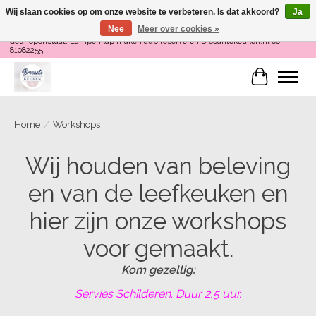
Wij slaan cookies op om onze website te verbeteren. Is dat akkoord?
Ja
Nee
Meer over cookies »
Loop binnen om Servies te Schilderen op do en zaterdag 12-16 uur of als de
deur openstaat! Lampenkap maken aub reserveren Brocantekeuken.nl 06
81082255
Winkelwa
Home
/
Workshops
Wij houden van beleving
en van de leefkeuken en
hier zijn onze workshops
voor gemaakt.
Kom gezellig:
Servies Schilderen. Duur 2,5 uur.