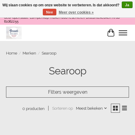
Wij slaan cookies op om onze website te verbeteren. Is dat akkoord?
Ja
Nee
Meer over cookies »
Loop binnen om Servies te Schilderen op do en zaterdag 12-16 uur of als de
deur openstaat! Lampenkap maken aub reserveren Brocantekeuken.nl 06
81082255
Winkelwa
Home
/
Merken
/
Searoop
Searoop
Filters weergeven
Sorteren op
Meest bekeken
0 producten