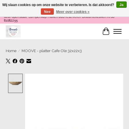
Wij slaan cookies op om onze website te verbeteren. Is dat akkoord?
Ja
Nee
Meer over cookies »
Loop binnen om Servies te Schilderen op do en zaterdag 12-16 uur of als de
deur openstaat! Lampenkap maken aub reserveren Brocantekeuken.nl 06
81082255
Winkelwa
Home
/
MOOVE - platter Cafe Ole 32x22x3
Product image slideshow Items