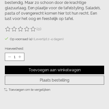
bestendig. Maar zo schoon door de krachtige
glazuurlaag. Een plaatje voor de tafelstyling. Salade’s,
pasta of ovengerecht komen hier tot hun recht. Een
lust voor het oog en feestelijk op tafel.
(0)
De beoordeling van dit product is
0
van de 5
Op voorraad (4)
(Levertijd:2-4 dagen)
Hoeveelheid:
Toevoegen aan winkelwagen
Plaats bestelling
Toevoegen om te vergelijken