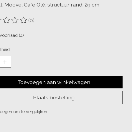
l, Moove, Cafe Olé, structuur rand, 29 cm
(0)
oordeling van dit product is
0
van de 5
voorraad (4)
lheid:
Toevoegen aan winkelwagen
Plaats bestelling
oegen om te vergelijken