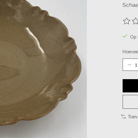
Schaa
De be
Op 
Hoevee
Toev