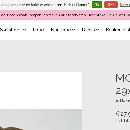
kies op om onze website te verbeteren. Is dat akkoord?
Ja
Nee
Meer 
ls de deur openstaat! Lampenkap maken aub reserveren Brocantekeuken.nl 06 81
Workshops
Food
Non food
Drinks
Keukenkas
MO
29
Artike
€27,
Incl. bt