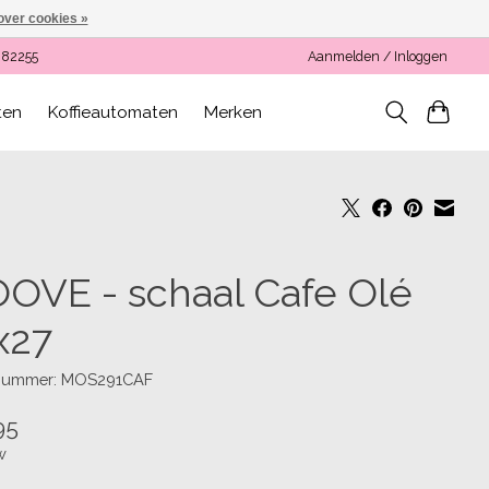
over cookies »
082255
Aanmelden / Inloggen
ten
Koffieautomaten
Merken
OVE - schaal Cafe Olé
x27
lnummer: MOS291CAF
95
w