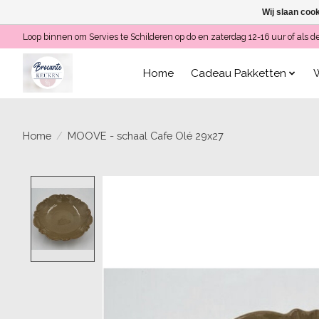
Wij slaan coo
Loop binnen om Servies te Schilderen op do en zaterdag 12-16 uur of a
Home
Cadeau Pakketten
Home
/
MOOVE - schaal Cafe Olé 29x27
Product image slideshow Items