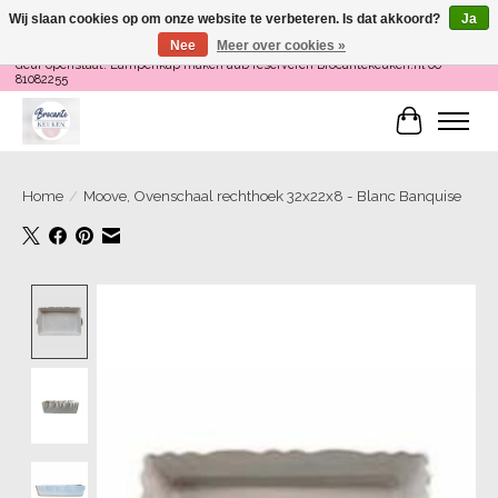
Wij slaan cookies op om onze website te verbeteren. Is dat akkoord?
Ja
Nee
Meer over cookies »
Loop binnen om Servies te Schilderen op do en zaterdag 12-16 uur of als de
deur openstaat! Lampenkap maken aub reserveren Brocantekeuken.nl 06
81082255
Winkelwa
Home
/
Moove, Ovenschaal rechthoek 32x22x8 - Blanc Banquise
Product image slideshow Items