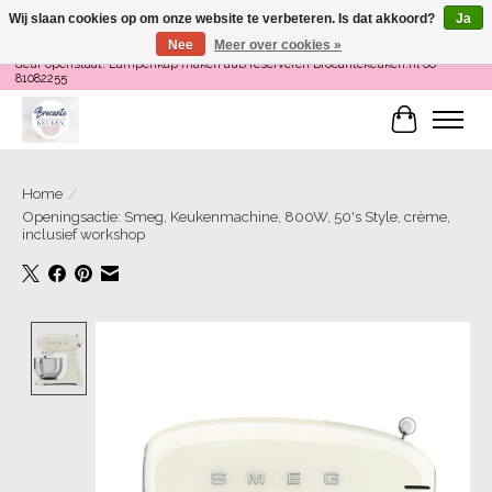
Wij slaan cookies op om onze website te verbeteren. Is dat akkoord?
Ja
Nee
Meer over cookies »
Loop binnen om Servies te Schilderen op do en zaterdag 12-16 uur of als de
deur openstaat! Lampenkap maken aub reserveren Brocantekeuken.nl 06
81082255
Winkelwa
Home
/
Openingsactie: Smeg, Keukenmachine, 800W, 50's Style, crème,
inclusief workshop
Product image slideshow Items