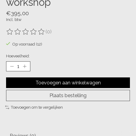
workshop
€395,00
Incl. btw
(0)
De beoordeling van dit product is
0
van de 5
Op voorraad (12)
Hoeveelheid:
Toevoegen aan winkelwagen
Plaats bestelling
Toevoegen om te vergelijken
Reviews (0)