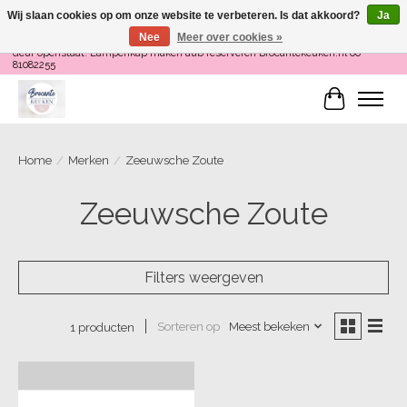
Wij slaan cookies op om onze website te verbeteren. Is dat akkoord?
Ja
Nee
Meer over cookies »
Loop binnen om Servies te Schilderen op do en zaterdag 12-16 uur of als de
deur openstaat! Lampenkap maken aub reserveren Brocantekeuken.nl 06
81082255
Winkelwa
Home
/
Merken
/
Zeeuwsche Zoute
Zeeuwsche Zoute
Filters weergeven
Sorteren op
Meest bekeken
1 producten