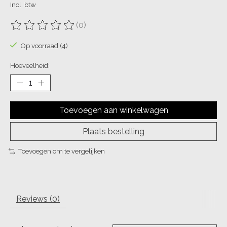
Incl. btw
(0)
De beoordeling van dit product is
0
van de 5
Op voorraad (4)
Hoeveelheid:
Toevoegen aan winkelwagen
Plaats bestelling
Toevoegen om te vergelijken
Reviews (0)