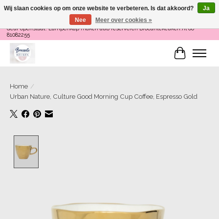
Wij slaan cookies op om onze website te verbeteren. Is dat akkoord?
Ja
Nee
Meer over cookies »
Loop binnen om Servies te Schilderen op do en zaterdag 12-16 uur of als de
deur openstaat! Lampenkap maken aub reserveren Brocantekeuken.nl 06
81082255
Winkelwa
Home
/
Urban Nature, Culture Good Morning Cup Coffee, Espresso Gold
Product image slideshow Items