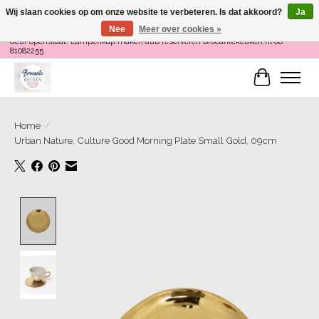
Wij slaan cookies op om onze website te verbeteren. Is dat akkoord?
Ja
Nee
Meer over cookies »
Loop binnen om Servies te Schilderen op do en zaterdag 12-16 uur of als de
deur openstaat! Lampenkap maken aub reserveren Brocantekeuken.nl 06
81082255
Winkelwa
Home
/
Urban Nature, Culture Good Morning Plate Small Gold, 09cm
Product image slideshow Items