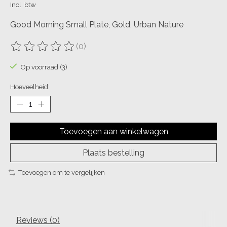
Incl. btw
Good Morning Small Plate, Gold, Urban Nature
(0)
De beoordeling van dit product is
0
van de 5
Op voorraad (3)
Hoeveelheid:
Toevoegen aan winkelwagen
Plaats bestelling
Toevoegen om te vergelijken
Reviews (0)